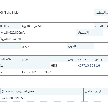
د المنطقي
S (1 ch، 8-bit)
ات الحالية
5.0 فولت (النوع)
إدخال ال
الاستهلاك
620/806mA (النوع/أكثر)
3.1/4.0W (النوع/أكثر)
الموقع
المرفق
ال
الدبابيس
مسافة الدبوس
النموذج
العلامة التج
KDF71G-30S-1H
HRS
التك
LVDS-30P1C8B-262A
1 قطعة
الوزن الصافي
حجم الصندوق (L × W × H)
-
550×322×333 مم