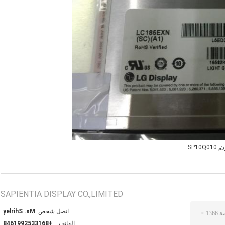
,
SP10Q010
SAPIENTIA DISPLAY CO.,LIMITED
اتصل شخص:
Ms. Shirley
الهاتف ::
+8613352991648