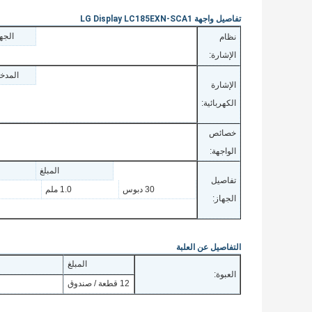
تفاصيل واجهة LG Display LC185EXN-SCA1
الجه
نظام
الإشارة:
المدخل
الإشارة
الكهربائية:
خصائص
الواجهة:
المبلغ
تفاصيل
30 دبوس
1.0 ملم
الجهاز:
التفاصيل عن العلبة
المبلغ
العبوة:
12 قطعة / صندوق