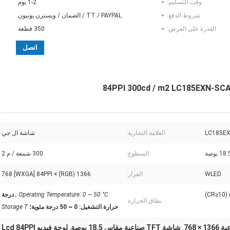
وقت التسليم:
1-2 يوم
شروط الدفع:
TT / PAYPAL / الضمان / ويسترن يونيون
القدرة على العرض:
350 قطعة
اتصل
LC185EX
العلامة التجارية:
شاشة ال جي
18 بوصة
السطوع:
300 شمعة / م 2
WLED
القرار:
1366 (RGB) × 768 [WXGA] 84PPI
Operating Temperature: 0 ~ 50 °C ;
درجة
نطاق الحرارة:
حرارة التشغيل: 0 ~ 50 درجة مئوية؛
Storage T
شاشة TFT صناعية مقاس 18.5 بوصة
لوحة فيديو Lcd 84PPI
,
,