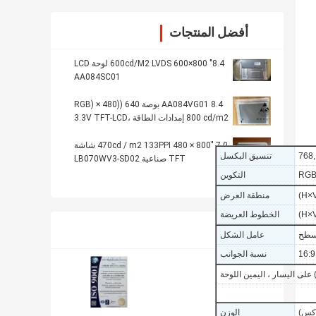
أفضل المنتجات
8.4" 800×600 600cd/M2 LVDS لوحة LCD
AA084SC01
AA084VG01 8.4 بوصة 640 ((RGB) × 480
800 cd/m2 إمدادات الطاقة 3.3V TFT-LCD،
LCM
7.0 "800 × 480 470cd / m2 133PPI شاشة
تنسيق البكسل
TFT صناعية LB070WV3-SD02
التكوين
منطقة العرض
الخطوط العريضة
شهادة
(ديم)
سطح
عامل الشكل
16:9
نسبة الجوانب
الوزن