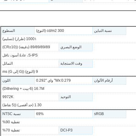
نسبة التباين
300 cd/m2 (النوع)
السطوع
1000١ (طراز) (تسليم)
الوضع البصري
89/89/89/89 (دقيقة) ((CR≥10)
S-IPS، عادةً أسود، ناقل
وقت الاستجابة
التماثل
9 (النوع) ((G إلى G) ms
أرقام الألوان
Wx:0.279" واي "0.292
اللون
16.7M (6-بيت + Dithering)
التوحيد
9972K
1.30 (حد أقصى) ((5 نقاط)
sRGB
69%
نسبة NTSC
تغطية 90%
DCI-P3
تغطية 70%