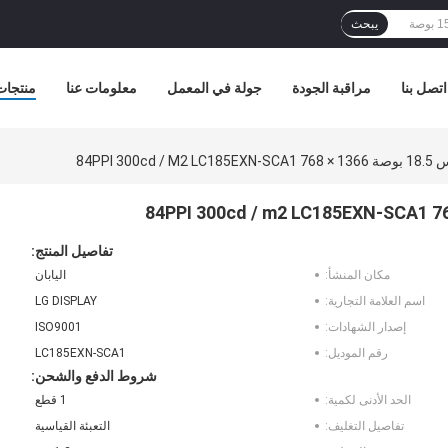
يبحث
اتصل بنا
مراقبة الجودة
جولة في المعمل
معلومات عنا
منتجات
تفاصيل المنتج:
مكان المنشأ:
اليابان
اسم العلامة التجارية:
LG DISPLAY
إصدار الشهادات:
ISO9001
رقم الموديل:
LC185EXN-SCA1
شروط الدفع والشحن:
الحد الأدنى لكمية:
1 قطع
تفاصيل التغليف:
التعبئة القياسية