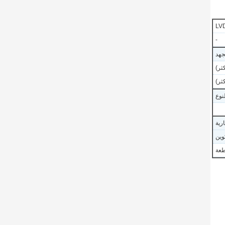
LVD
-
جهد
نوع
ارية
وين