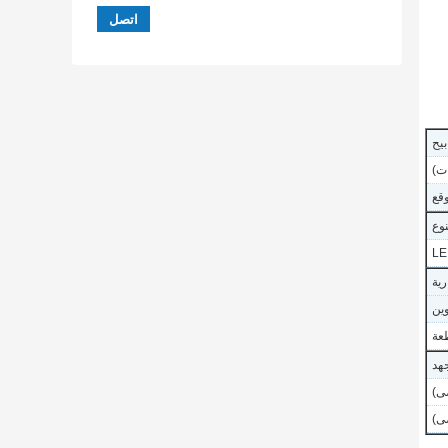
بيح
وقع
نوع
رية
وين
جهد