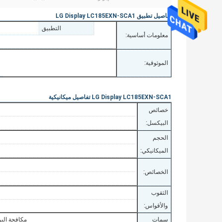
تفاصيل تطبيق LG Display LC185EXN-SCA1
التطبيق
معلومات أساسية:
الموثوقية:
LG Display LC185EXN-SCA1 تفاصيل ميكانيكية
خصائص
البيكسل:
الحجم
الميكانيكي:
الخصائص:
الثقوب
والأقواس:
سمات
مكافحة البراقة (Haze 13٪) ، 