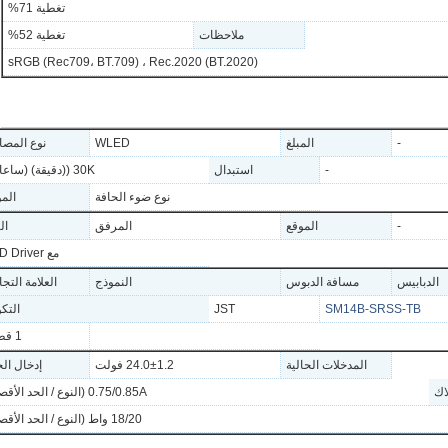
تغطية 71%
ملاحظات
تغطية 52%
sRGB (Rec709، BT.709) ، Rec.2020 (BT.2020)
-
المبلغ
WLED
نوع المصا
-
استبدال
30K ((دقيقة) (ساعات)
نوع ضوء الحافة
الم
-
الموقع
المرفق
ال
مع LED Driver
الدبابيس
مسافة الدبوس
النموذج
العلامة التجا
SM14B-SRSS-TB
JST
التك
1 قطعة
المدخلات الحالية
24.0±1.2 فولت
إدخال ال
اك
0.75/0.85A (النوع / الحد الأقصى)
18/20 واط (النوع / الحد الأقصى)