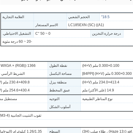
18.5"
الحجم الشعبي
العلامة التجارية
LC185EXN-
لللوحة
LC185EXN (SC) ((A1)
الاسم المستعار
SCA1
نموذج اللوحة
للنموذج
a-Si TFT-LCD ،
درجة حرارة التخزين
0 ~ 50 °C
التشغيل الاحتياطي.
LCM
نوع اللوحة
-20 ~ 60 درجة مئوية
0.100×0.300 ملم (H×V)
نقطة الطول
1366 ((RGB) × 768, WXGA
0.300×0.300 ملم (H×V) [84PPI]
مساحة البكسل
الشريط الرأسي RGB
413.4×234.0 ملم (H×V)
منطقة بيزل
409.8×230.4 ملم (H×V)
14.9 (على الأكثر) ملم
عمق المخطط
430.4×254.6 ملم (H×V)
نوع المناظر الطبيعية
التوجيه
مستطيل م
أسلوب الشكل
ثقوب التثبيت الجانبية (4-M3) على اليسار ، اليمين اللوحة
طلاء صلب (3H)
السطح
1.26/1.35 كيلوغرام (النوع/ماكس)