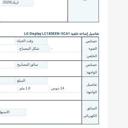
(ريك)2020
تفاصيل إضاءة خلفية LG Display LC185EXN-SCA1
وقت الحياة
خصائص
الضوء
-
شكل المصباح
الخلفي:
سائق المصابيح
خصائص
الواجهة:
المبلغ
تفاصيل
14 دبوس
1.0 ملم
الواجهة:
السائق
الاستهل
الكهربائي