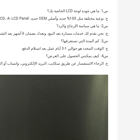
س1: ما هي جودة لوحة LCD الخاصة بك؟
ج: نوعية مختلفة مثل 100% جديد وأصلي OEM جديد، A Grade LCD، A- LCD Panel الخ.
س2: ما هي سياسة الإرجاع والرد؟
ج: نحن نقدم لك خدمات ممتازة بعد البيع، ونعدك بضمان 6 أشهر بعد الشحن لضمان أداء مستقر لك.
س3: كم المدة التي تستغرقها؟
ج: الوقت المحدد هو حوالي 1-3 أيام عمل بعد استلام الدفع.
س4: كيف يمكنني الحصول على العرض؟
ج: الرجاء الاستفسار عن طريق سكايب، البريد الإلكتروني، واتساب أو الهات