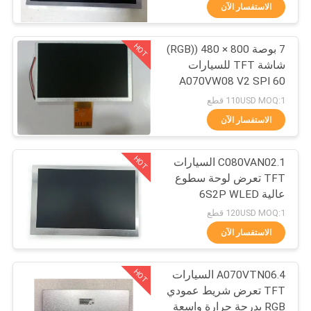
الاستفسار الآن
مراقبة
HOT
7 بوصة 800 × 480 ((RGB)
الجودة
286
شاشة TFT للسيارات
A070VW08 V2 SPI 60
شاشة NEC TFT
اتصل
دبوس FPC
110USD MOQ:1 قطع
بنا
الاستفسار الآن
HOT
C080VAN02.1 السيارات
أخبار
TFT تعرض لوحة سطوع
عالية 6S2P WLED
206
حالات
120USD MOQ:1 قطع
الاستفسار الآن
تيانما تفت
خريطة
HOT
A070VTN06.4 السيارات
الموقع
TFT تعرض شريط عمودي
RGB بدرجة حرارة واسعة