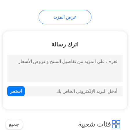
6
عرض المزيد
يعرض Hitachi TFT
اترك رسالة
16
شاشة LCD طبية
فئات شعبية
جميع