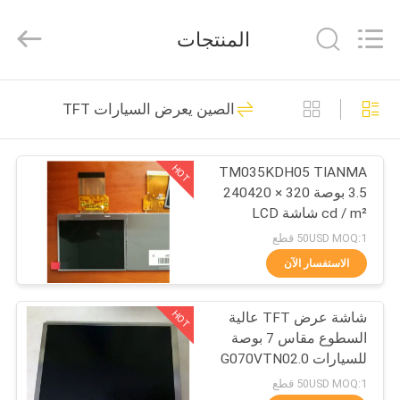
2025
Sapientia
Display
المنتجات
Co.,LIMITED.
All
Rights
Reserved.
منزل،
1907
الصين يعرض السيارات TFT
بيت
لوحة LCD TFT
HOT
TM035KDH05 TIANMA
منتجات
3.5 بوصة 320 × 240420
cd / m² شاشة LCD
معلومات
الصناعية
50USD MOQ:1 قطع
عنا
الاستفسار الآن
398
HOT
شاشة عرض TFT عالية
جولة
AUO TFT LCD
السطوع مقاس 7 بوصة
في
للسيارات G070VTN02.0
3G اهتزاز
المعمل
50USD MOQ:1 قطع