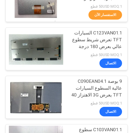
PRIVACY
50USD MOQ:1 قطع
POLICY
الاستفسار الآن
666
شاشة LCD شارب
C123VAN01.1 السيارات
TFT تعرض شريط سطوع
TFT
عالي بعرض 180 درجة
عكسيًا
50USD MOQ:1 قطع
الاتصال
9 بوصة C090EAN04.1
34
عالية السطوع السيارات
شاشة ال جي تي اف
TFT يعرض 3G الاهتزاز 40
دبابيس FPC
50USD MOQ:1 قطع
تي
الاتصال
C103VAN01.1 سطوع