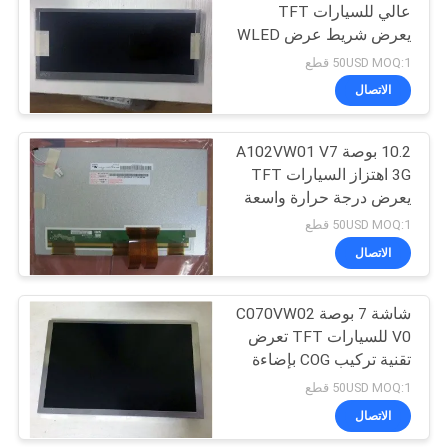
عالي للسيارات TFT
يعرض شريط عرض WLED
2
الخلفية
50USD MOQ:1 قطع
شاشة عرض
الاتصال
ميتسوبيشي تي اف
10.2 بوصة A102VW01 V7
تي
3G اهتزاز السيارات TFT
يعرض درجة حرارة واسعة
50USD MOQ:1 قطع
الاتصال
411
شاشة 7 بوصة C070VW02
شاشة TFT الصناعية
V0 للسيارات TFT تعرض
تقنية تركيب COG بإضاءة
خلفية LED عالية الطاقة
50USD MOQ:1 قطع
الاتصال